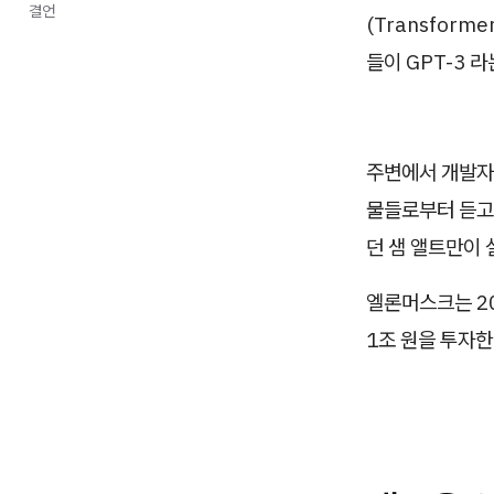
결언
(Transform
들이 GPT-3 
주변에서 개발자들
물들로부터 듣고
던 샘 앨트만이 
엘론머스크는 2
1조 원을 투자한